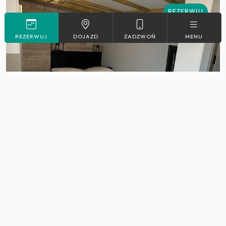
REZERWUJ
REZERWUJ
DOJAZD
ZADZWOŃ
MENU
2
Max. 2
19 m
Apartament 1
Więcej