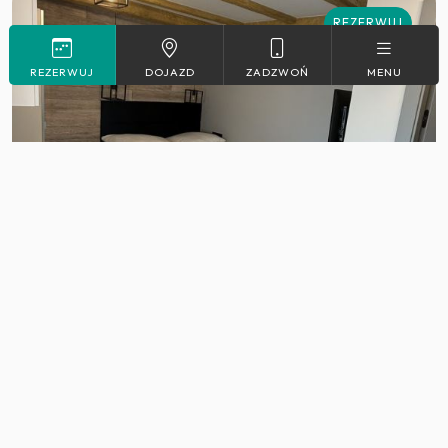
REZERWUJ
REZERWUJ
DOJAZD
ZADZWOŃ
MENU
2
Max. 2
19 m
Apartament 1
Więcej